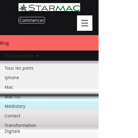
Commencer
MENU
Blog
Tous les posts
Tous les posts
Iphone
Mac
Mac OS
Médistory
Contact
Transformation
Digitale