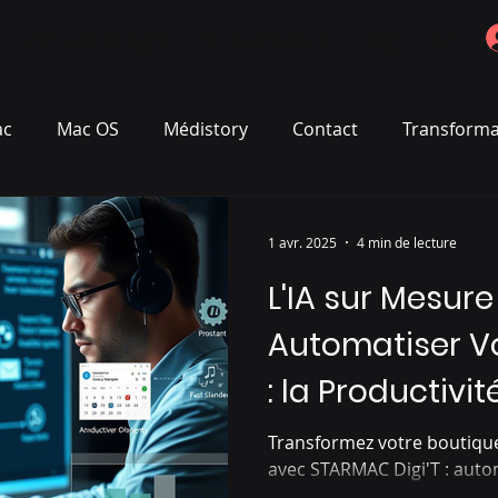
Réservation en ligne
Formules et tarifs
Blog
Plus
ac
Mac OS
Médistory
Contact
Transformat
1 avr. 2025
4 min de lecture
L'IA sur Mesure
Automatiser Vo
: la Productivi
Transformez votre boutique
avec STARMAC Digi'T : autom
croissance garanties !