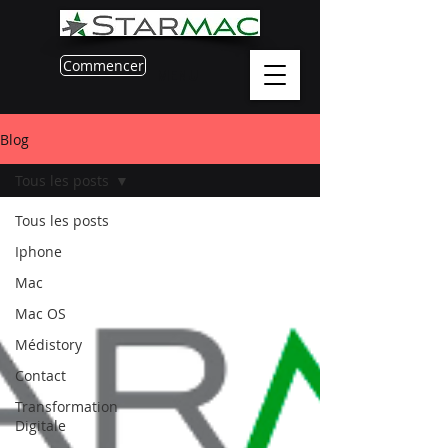
Commencer
MENU
Blog
Tous les posts
Tous les posts
Iphone
Mac
Mac OS
Médistory
Contact
Transformation
Digitale