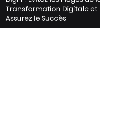
Entreprise avec STARMAC
Digi'T : Évitez les Pièges de la
Transformation Digitale et
Assurez le Succès
Transformez Votre Entreprise avec STARMAC
Digi'T : Évitez les Pièges et Assurez le Succès
Dans un monde où la technologie redéfinit...