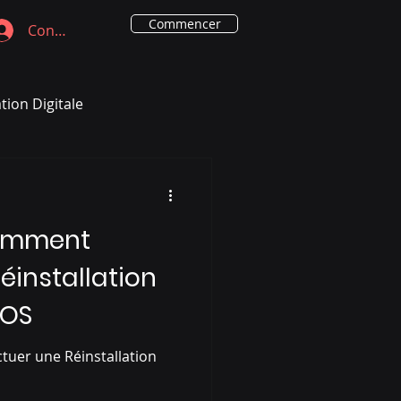
Commencer
Connexion
ion Digitale
Comment
éinstallation
cOS
uer une Réinstallation