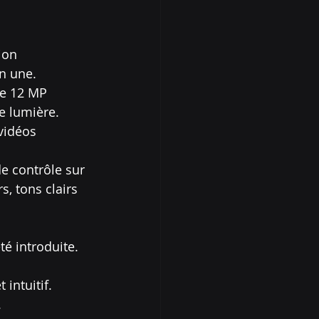
ion 
n une.
de 12 MP 
e lumière.
vidéos 
e contrôle sur 
, tons clairs 
é introduite. 
 intuitif.
.