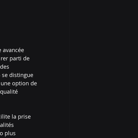
e avancée 
er parti de 
 des 
 se distingue 
 une option de 
qualité 
ite la prise 
lités 
o plus 