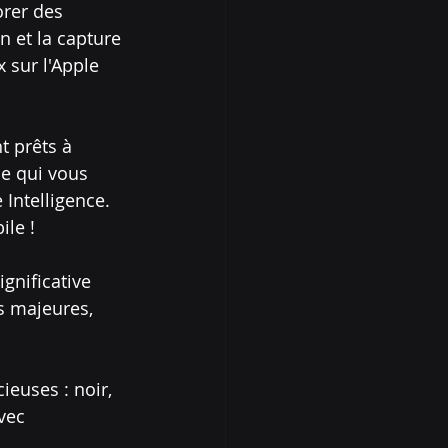
orer des 
n et la capture 
 sur l'Apple 
t prêts à 
e qui vous 
Intelligence. 
ile !
gnificative 
 majeures, 
ieuses : noir, 
vec 