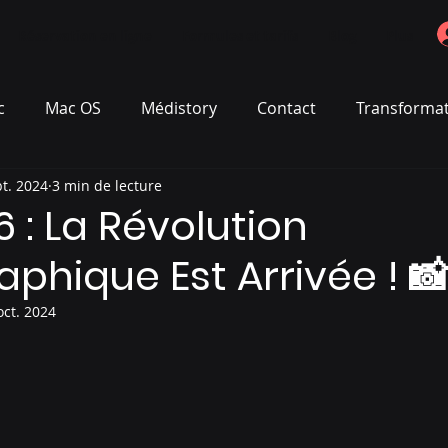
Réservation en ligne
Formules et tarifs
Blog
Plus
c
Mac OS
Médistory
Contact
Transformat
pt. 2024
3 min de lecture
6 : La Révolution
phique Est Arrivée ! 
oct. 2024