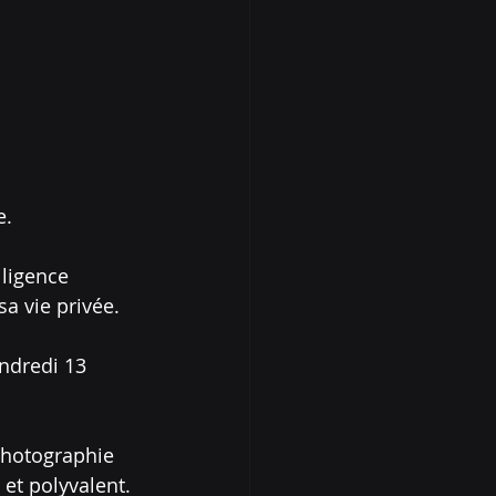
e.
lligence 
sa vie privée.
ndredi 13 
photographie 
et polyvalent. 