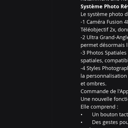
Système Photo Ré
Le système photo d
-1 Caméra Fusion 48
Téléobjectif 2x, do
-2 Ultra Grand-Angl
permet désormais la
-3 Photos Spatiales
spatiales, compatibl
-4 Styles Photograp
la personnalisation
et ombres.
Commande de l'App
Une nouvelle foncti
Elle comprend :
•	Un bouton tac
•	Des gestes po