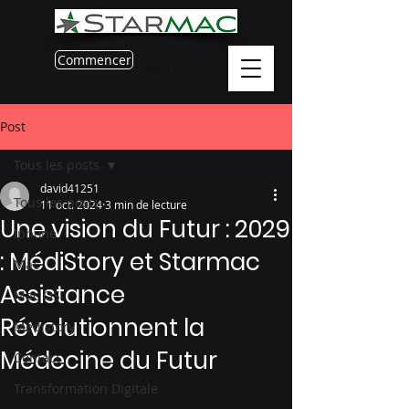
Commencer
MENU
Post
Tous les posts
david41251
Tous les posts
11 oct. 2024
3 min de lecture
Une vision du Futur : 2029
Iphone
: MédiStory et Starmac
Mac
Assistance
Mac OS
Révolutionnent la
Médistory
Médecine du Futur
Contact
Transformation Digitale