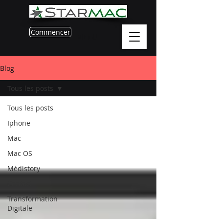
Commencer
MENU
Blog
Tous les posts
Tous les posts
Iphone
Mac
Mac OS
Médistory
Contact
Transformation
Digitale