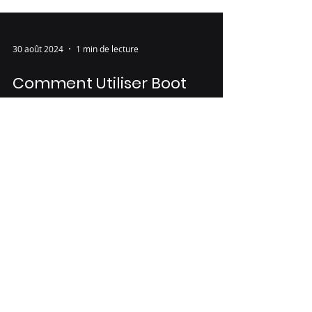
30 août 2024
1 min de lecture
Comment Utiliser Boot
Camp pour Installer
Windows sur votre Mac
Comment Utiliser Boot Camp pour Installer
Windows sur votre Mac